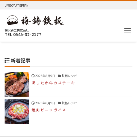
UMECYU TEPPAN
Me
梅沢鋳工株式会社
TEL 0545-32-2177
新着記事
2023年8月9日
鉄板レシピ
あしたか牛のステーキ
2023年8月9日
鉄板レシピ
焼肉ビーフライス